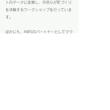
トのデータに変換し、市民らが町づくり
を体験するワークショップを行っていま
す。
ほかにも、AWSのパートナーとしてクラ
ウド利用の提案も行っています。
データ量が多くなるとクラウドのコスト
が課題となりますが、データ量に対して
最適な構成を提案しています。
位置情報データ業界では、円安の影響な
どから海外クラウドの利用料の高騰が話
題となっていますが、こちらについても
MIERUNEで最適な構成を提案できる可
能性があるといいます。
同社は課題を解決するソリューションカ