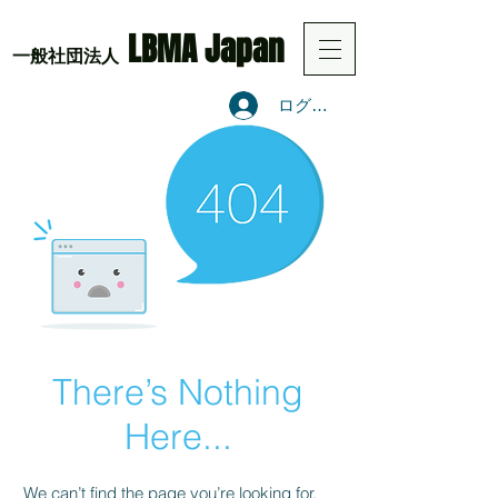
LBMA Japan
​一般社団法人
ログイン
There’s Nothing
Here...
We can’t find the page you’re looking for.