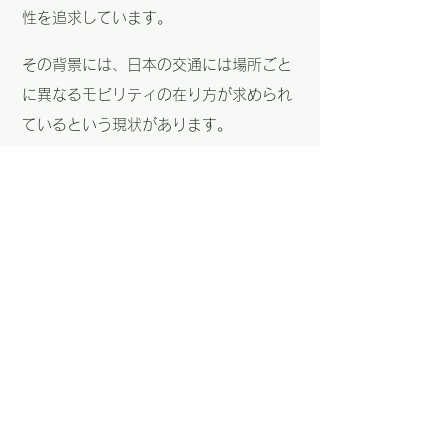
性を追求しています。
その背景には、日本の交通には場所ごと
に異なるモビリティの在り方が求められ
ているという現状があります。
都市部では既存の鉄道網やシェアサイク
ル、マイクロモビリティの充実により、
移動手段の多様性が確保されています
が、
地方部では公共交通の減少に伴い、移動
が生活に直結する死活問題に。
無人運転など、地域ごとにローカライズ
されたモビリティの在り方が重要となる
だけでなく、
街づくりとも連携しながら、地域の特性