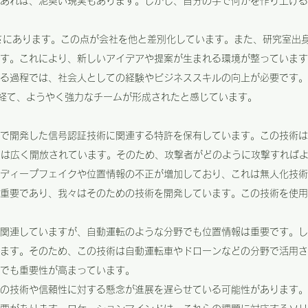
あれば、泥臭い現実もあります。しかし、自分の手で何かを作り上げる
術力の高さにあります。この点が会社を他と差別化しています。また、研究室
す。これにより、新しいアイデアや提案が生まれる環境が整っています
る過程では、社会人としての経験やビジネススキルの向上が必要です。
経て、ようやく強力なチームが形成されたと感じています。
で開発した信号認証技術に関連する特許を保有しています。この技術は
用は広く開放されています。そのため、攻撃者がどのように攻撃すれば
ディープフェイクや位置情報の不正が増加しており、これは無人化技術
重要であり、我々はそのための技術を開発しています。この技術を使用す
関連していますが、自動運転のような分野でも位置情報は重要です。し
ます。そのため、この技術は自動運転車やドローンなどの分野で活用さ
でも重要性が高まっています。
の技術や信頼性に対する懸念が進展を遅らせている可能性があります。