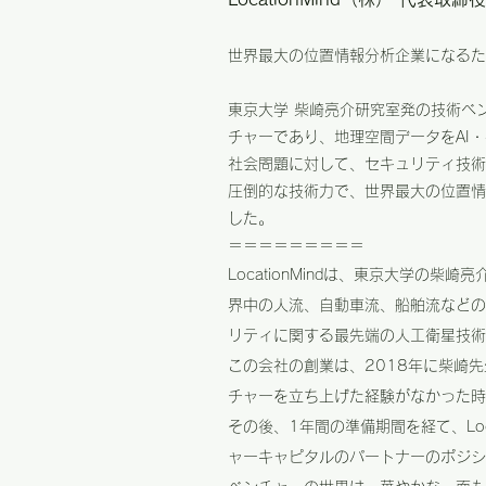
世界最大の位置情報分析企業になるた
東京大学 柴崎亮介研究室発の技術ベ
チャーであり、地理空間データをAI
社会問題に対して、セキュリティ技術
圧倒的な技術力で、世界最大の位置情
した。
＝＝＝＝＝＝＝＝＝
LocationMindは、東京大学
界中の人流、自動車流、船舶流などの
リティに関する最先端の人工衛星技術
この会社の創業は、2018年に柴崎
チャーを立ち上げた経験がなかった時
その後、1年間の準備期間を経て、Lo
ャーキャピタルのパートナーのポジシ