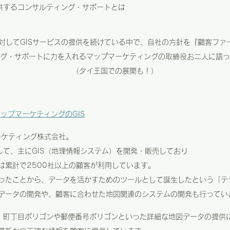
提供するコンサルティング・サポートとは
社に対してGISサービスの提供を続けている中で、自社の方針を『顧客ファ
グ・サポートに力を入れるマップマーケティングの取締役お二人に語っ
（タイ王国での展開も！）
ップマーケティングのGIS
ーケティング株式会社。
して、主にGIS（地理情報システム）を開発・販売しており
は累計で2500社以上の顧客が利用しています。
ったことから、データを活かすためのツールとして誕生したという「テ
データの開発や、顧客に合わせた地図関連のシステムの開発も行ってい
は、町丁目ポリゴンや郵便番号ポリゴンといった詳細な地図データの提供