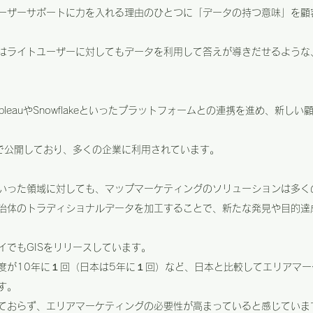
ーザーサポートに力を入れる理由のひとつに「データの持つ意味」を顧
はライトユーザーに対してもデータを利用して答えが導きだせるような
leauやSnowflakeといったプラットフォームとの連携を進め、新し
無償で公開しており、多くの企業に利用されています。
いった領域に対しても、マップマーケティングのソリューションは多く
治体のトラディショナルデータを加工することで、新たな発見や目的達
イでもGISをリリースしています。
度が10年に１回（日本は5年に１回）など、日本と比較してエリアマ
す。
ておらず、エリアマーケティングの必要性が高まっていると感じていま