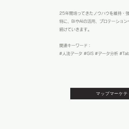
25年間培ってきたノウハウを維持・
特に、BIやAIの活用、プロテーシ
続けていきます。
関連キーワード：
#人流データ #GIS #データ分析 #Tablea
マップマーケテ