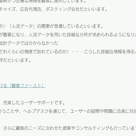
最新かつ正確な情報を顧客に提供しています。
チャイズ、広告代理店、ポスティング会社だといいます。
タ」「人流データ」の需要が急増しているといいます。
が顕著になり、人流データを用いた詳細な分析が求められるようになり
統計データでは分からなかった
どれくらいの頻度で訪れているのか」・・・こうした詳細な情報を得る
評だといいます。
ける「顧客ファースト」
、充実したユーザーサポートです。
行うことや、ヘルプデスクを通じて、ユーザーの疑問や問題に迅速に対
、さらに顧客のニーズに合わせた提案やコンサルティングも行っていま