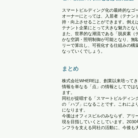
スマートビルディング化の最終的なゴ
オーナーにとっては、入居者（テナン
持・向上させることができます。例え
テナント企業にとって大きな魅力とな
また、世界的な潮流である「脱炭素（
かな空調・照明制御が可能となり、無
リーで算出し、可視化する仕組みの構
なっていくでしょう。
まとめ
株式会社WHEREは、創業以来培って
情報を単なる「点」の情報としてでは
ます。
同社が提唱する「スマートビルディン
の「ハブ」になることです。これによ
になります。
今後はオフィスビルのみならず、アリ
現を目指していくとしています。203
ンフラを支える同社の活動に、今後も