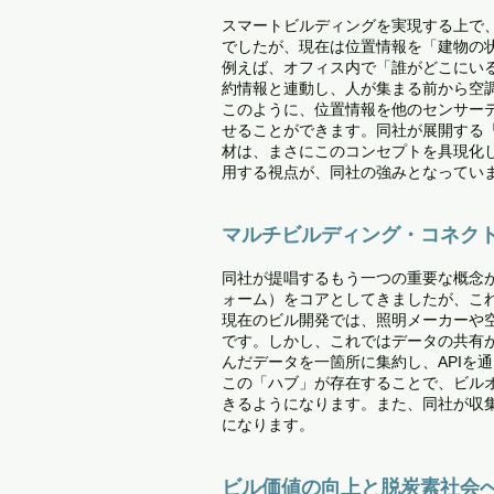
スマートビルディングを実現する上で
でしたが、現在は位置情報を「建物の
例えば、オフィス内で「誰がどこにい
約情報と連動し、人が集まる前から空
このように、位置情報を他のセンサー
せることができます。同社が展開する「X
材は、まさにこのコンセプトを具現化
用する視点が、同社の強みとなってい
マルチビルディング・コネク
同社が提唱するもう一つの重要な概念
ォーム）をコアとしてきましたが、こ
現在のビル開発では、照明メーカーや
です。しかし、これではデータの共有が
んだデータを一箇所に集約し、APIを
この「ハブ」が存在することで、ビル
きるようになります。また、同社が収
になります。
ビル価値の向上と脱炭素社会