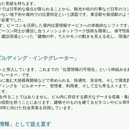
れた実績を持ちます。
リでは日常的な接点が限られることから、観光や街の行事など日常のコ
届かない地下街や屋内での位置特定という課題です。東京駅や新宿駅のよ
が必要でした。
ます。ビーコンを活用した屋内位置情報サービスへの本格的なシフトで
ビーコン同士が通信し合うメッシュネットワーク技術を開発し、保守性
、建設現場といった「建物の中」で人やモノの動きを見える化し、現場
ビルディング・インテグレーター」
ジへと突入しています。これまでの「位置情報の可視化」という枠組みを
グレーター」です。
心に進む大規模再開発などで求められる、快適性、安全性、そして環境
ディングを「ビルオーナー、管理者、利用者、そして立ち寄る人々まで
ます。
Sを作ることではありません。ビル内に存在する膨大なデータを収集・集
の役割を担うことにあります。建物そのものを建てるゼネコンやビル管
30年に向けた社会実装を目指しています。
グ情報」として捉え直す