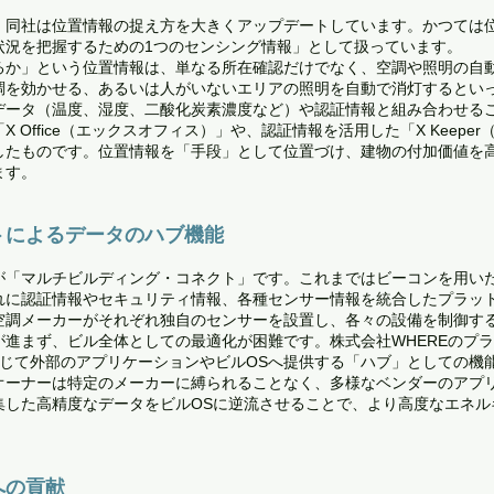
、同社は位置情報の捉え方を大きくアップデートしています。かつては
状況を把握するための1つのセンシング情報」として扱っています。
るか」という位置情報は、単なる所在確認だけでなく、空調や照明の自
調を効かせる、あるいは人がいないエリアの照明を自動で消灯するとい
データ（温度、湿度、二酸化炭素濃度など）や認証情報と組み合わせる
 Office（エックスオフィス）」や、認証情報を活用した「X Keep
したものです。位置情報を「手段」として位置づけ、建物の付加価値を
ます。
トによるデータのハブ機能
が「マルチビルディング・コネクト」です。これまではビーコンを用いた
れに認証情報やセキュリティ情報、各種センサー情報を統合したプラッ
空調メーカーがそれぞれ独自のセンサーを設置し、各々の設備を制御す
進まず、ビル全体としての最適化が困難です。株式会社WHEREのプ
通じて外部のアプリケーションやビルOSへ提供する「ハブ」としての機
オーナーは特定のメーカーに縛られることなく、多様なベンダーのアプ
集した高精度なデータをビルOSに逆流させることで、より高度なエネル
への貢献