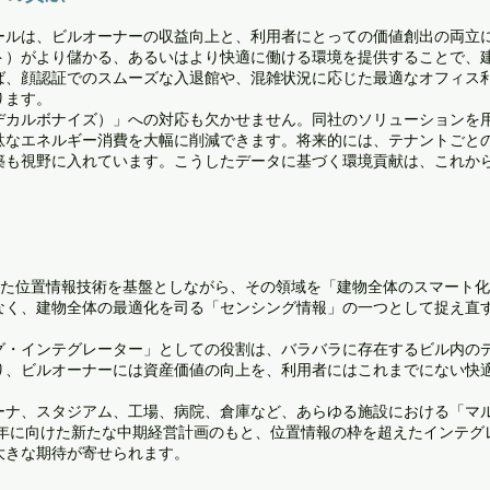
ールは、ビルオーナーの収益向上と、利用者にとっての価値創出の両立
ト）がより儲かる、あるいはより快適に働ける環境を提供することで、
ば、顔認証でのスムーズな入退館や、混雑状況に応じた最適なオフィス
ります。
デカルボナイズ）」への対応も欠かせません。同社のソリューションを
駄なエネルギー消費を大幅に削減できます。将来的には、テナントごとの
築も視野に入れています。こうしたデータに基づく環境貢献は、これか
きた位置情報技術を基盤としながら、その領域を「建物全体のスマート
なく、建物全体の最適化を司る「センシング情報」の一つとして捉え直
グ・インテグレーター」としての役割は、バラバラに存在するビル内の
り、ビルオーナーには資産価値の向上を、利用者にはこれまでにない快
ーナ、スタジアム、工場、病院、倉庫など、あらゆる施設における「マ
0年に向けた新たな中期経営計画のもと、位置情報の枠を超えたインテ
大きな期待が寄せられます。