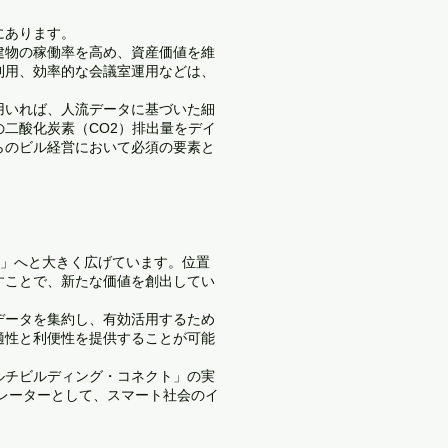
にあります。
建物の稼働率を高め、資産価値を維
利用、効率的な会議室運用などは、
用いれば、人流データに基づいた細
二酸化炭素（CO2）排出量をデイ
らのビル経営において必須の要素と
化」へと大きく広げています。位置
すことで、新たな価値を創出してい
データを集約し、有効活用するため
適性と利便性を提供することが可能
ルチビルディング・コネクト」の実
グレーターとして、スマート社会のイ