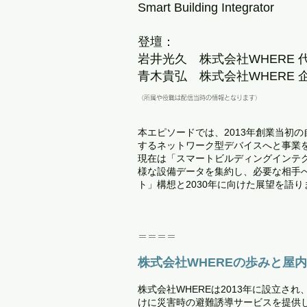
Smart Building Integrator
登壇：
岩井光久 株式会社WHERE 
青木貴弘 株式会社WHERE 企
（所属や役職は配信当時の情報となります）
本エピソードでは、2013年創業当初
するネットワーク型デバイスへと事業
現在は「スマートビルディングインテ
様な設備データを集約し、必要な相手へ
ト」構想と2030年に向けた展望を語り
＝＝＝＝
株式会社WHEREの歩みと屋
株式会社WHEREは2013年に設立
けに災害時の避難誘導サービスを提供