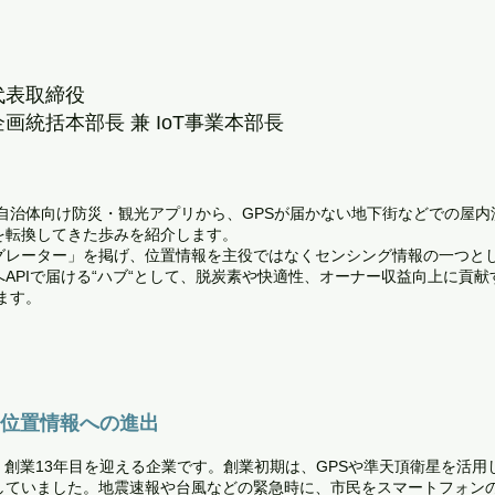
代表取締役
画統括本部長 兼 IoT事業本部長
の自治体向け防災・観光アプリから、GPSが届かない地下街などでの屋
を転換してきた歩みを紹介します。
グレーター」を掲げ、位置情報を主役ではなくセンシング情報の一つと
APIで届ける“ハブ“として、脱炭素や快適性、オーナー収益向上に貢
ます。
内位置情報への進出
され、創業13年目を迎える企業です。創業初期は、GPSや準天頂衛星を活
していました。地震速報や台風などの緊急時に、市民をスマートフォン