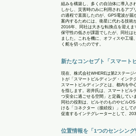
組みを構築し、多くの自治体に導入さ
しかし、災害時のみに利用されるアプ
の過程で直面したのが、GPS電波が
案内するためには、衛星に代わる技術
2016年、同社は大きな転換点を迎え
保守性の低さが課題でしたが、同社は
ました。これを機に、オフィスや工場
く舵を切ったのです。
新たなコンセプト「スマート
現在、株式会社WHEREは第2ステー
トが「スマートビルディング・インテ
スマートビルディングとは、都内を中
を指します。岩井氏は、スマートビル
つ安全に過ごせる空間」と定義してい
同社の役割は、ビルそのものやビルO
ける「コネクター（接続役）」として
促進するインテグレーターとして、20
位置情報を「1つのセンシン