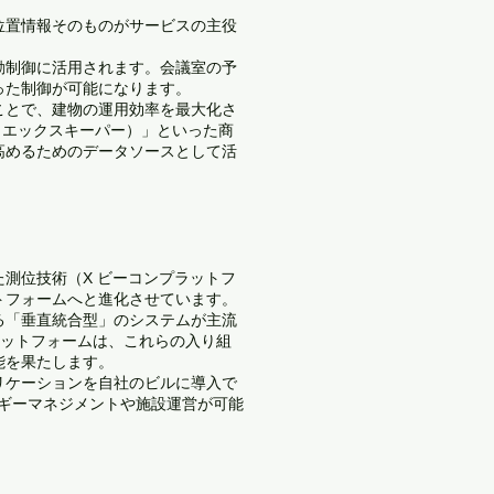
位置情報そのものがサービスの主役
動制御に活用されます。会議室の予
った制御が可能になります。
ことで、建物の運用効率を最大化さ
er（エックスキーパー）」といった商
高めるためのデータソースとして活
測位技術（X ビーコンプラットフ
トフォームへと進化させています。
る「垂直統合型」のシステムが主流
ラットフォームは、これらの入り組
能を果たします。
リケーションを自社のビルに導入で
ギーマネジメントや施設運営が可能