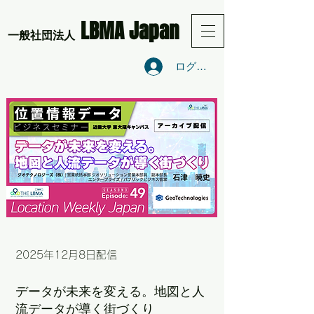
LBMA Japan
​一般社団法人
ログイン
2025年12月8
日配信
データが未来を変える。地図と人
流データが導く街づくり