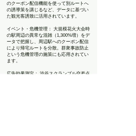
のクーポン配信機能を使って別ルートへ
の誘導策を講じるなど、データに基づい
た観光客誘致に活用されています。
イベント・危機管理： 大規模花火大会時
の駅周辺の異常な混雑（1,300%増）をデ
ータで把握し、周辺駅へのクーポン配信
により帰宅ルートを分散。群衆事故防止
という危機管理の施策にも応用されてい
ます。
広告効果測定： 渋谷スクランブル交差点
の大型ビジョンなど屋外広告（OOH）の
分野では、広告が見える範囲を通過した
ユーザーを特定し、トリマのアンケート
機能を通じて「広告を見たか」「最終的
に商品を購入したか」まで計測。これま
で困難だった屋外広告の科学的な効果測
定を実現し、広告業界のDXを推進して
います。