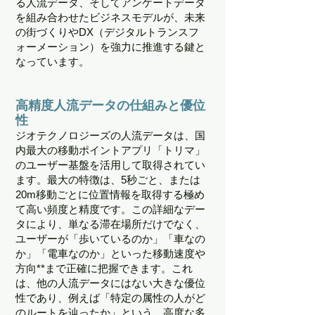
る人流データ、そしてアンケートデータ
を組み合わせたビジネスモデルが、未来
の街づくりやDX（デジタルトランスフ
ォーメーション）を強力に推進する鍵と
なっています。
高精度人流データの仕組みと優位
性
ジオテクノロジーズの人流データは、国
内最大の移動ポイントアプリ「トリマ」
のユーザー基盤を活用して取得されてい
ます。最大の特徴は、5秒ごと、または
20m移動ごとに位置情報を取得する極め
て高い頻度と精度です。この詳細なデー
タにより、単なる滞在場所だけでなく、
ユーザーが「歩いているのか」「車なの
か」「電車なのか」といった移動速度や
方向**まで正確に把握できます。これ
は、他の人流データにはない大きな優位
性であり、例えば「特定の属性の人がど
のルートを辿ったか」という、高度な多