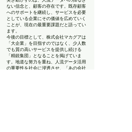
ない信念と、顧客の存在です。既存顧客
へのサポートを継続し、サービスを必要
としている企業にその価値を広めていく
ことが、現在の最重要課題だと語ってい
ます。
今後の目標として、株式会社マカグアは
「大企業」を目指すのではなく、少人数
でも質の高いサービスを提供し続ける
「精鋭集団」となることを掲げていま
す。地道な努力を重ね、人流データ活用
の重要性を社会に浸透させ、「あの会社
がやっているあのサービスか」と誰もが
知る存在になることを目指しています。
まとめ
株式会社マカグアは、外資系企業の日本
市場撤退という危機をチャンスに変え、
人流データサービスの継続と普及を目指
す「おじさんスタートアップ」。