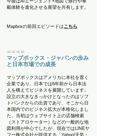
今後はAIエージェント×地図で旅行や車
載体験を進化させる展望を共有します。
Mapboxの前回エピソードは
こちら
＝＝＝＝
マップボックス・ジャパンの歩み
と日本市場での成長
マップボックスはアメリカに本社を置く
企業であり、日本では6年前から日本法
人を構えてビジネスを展開しています。
設立の大きなきっかけとなったのはソフ
トバンクからの出資であり、そこから日
本国内でのビジネス拡大が本格化しまし
た。当初はウェブサイト上の店舗検索
（ストアロケーター）などの一般的な地
図利用が中心でしたが、現在ではLINEヤ
フー株式会社が提供する「Yahoo!天気・