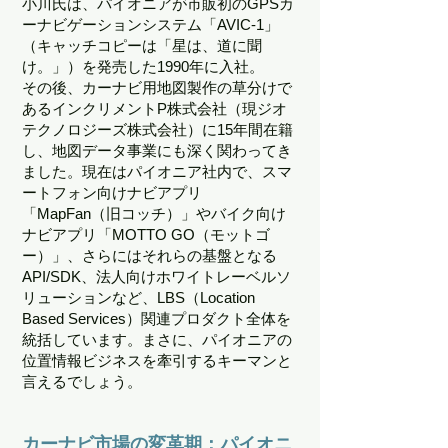
小川氏は、パイオニアが市販初のGPSカ
ーナビゲーションシステム「AVIC-1」
（キャッチコピーは「星は、道に聞
け。」）を発売した1990年に入社。
その後、カーナビ用地図製作の草分けで
あるインクリメントP株式会社（現ジオ
テクノロジーズ株式会社）に15年間在籍
し、地図データ事業にも深く関わってき
ました。現在はパイオニア社内で、スマ
ートフォン向けナビアプリ
「MapFan（旧コッチ）」やバイク向け
ナビアプリ「MOTTO GO（モットゴ
ー）」、さらにはそれらの基盤となる
API/SDK、法人向けホワイトレーベルソ
リューションなど、LBS（Location
Based Services）関連プロダクト全体を
統括しています。まさに、パイオニアの
位置情報ビジネスを牽引するキーマンと
言えるでしょう。
カーナビ市場の変革期：パイオニ