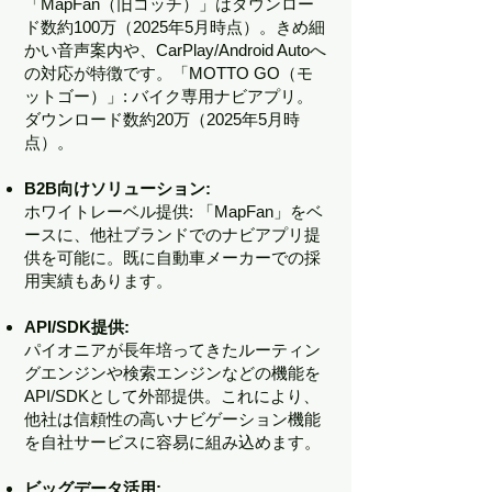
「MapFan（旧コッチ）」はダウンロー
ド数約100万（2025年5月時点）。きめ細
かい音声案内や、CarPlay/Android Autoへ
の対応が特徴です。「MOTTO GO（モ
ットゴー）」: バイク専用ナビアプリ。
ダウンロード数約20万（2025年5月時
点）。
B2B向けソリューション:
ホワイトレーベル提供: 「MapFan」をベ
ースに、他社ブランドでのナビアプリ提
供を可能に。既に自動車メーカーでの採
用実績もあります。
API/SDK提供:
パイオニアが長年培ってきたルーティン
グエンジンや検索エンジンなどの機能を
API/SDKとして外部提供。これにより、
他社は信頼性の高いナビゲーション機能
を自社サービスに容易に組み込めます。
ビッグデータ活用: