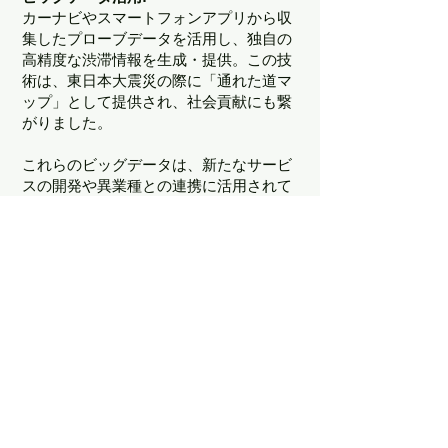
カーナビやスマートフォンアプリから収
集したプローブデータを活用し、独自の
高精度な渋滞情報を生成・提供。この技
術は、東日本大震災の際に「通れた道マ
ップ」として提供され、社会貢献にも繋
がりました。
これらのビッグデータは、新たなサービ
スの開発や異業種との連携に活用されて
います。
異業種連携で新価値創出へ：パイ
オニアが目指す「未来の移動体
験」
パイオニアは、蓄積したビッグデータや
API/SDKといったアセットを活用し、自
動車業界に限らず、観光分野など多様な
業種のパートナー企業との連携を積極的
に模索しています。