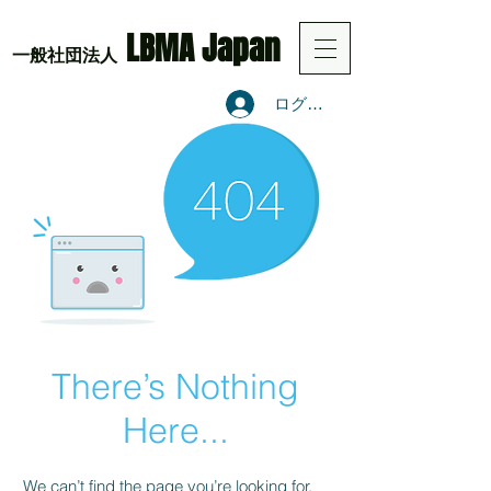
LBMA Japan
​一般社団法人
ログイン
There’s Nothing
Here...
We can’t find the page you’re looking for.