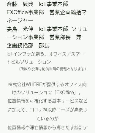
斉藤 辰典 IoT事業本部
EXOffice事業部 営業企画統括マ
ネージャー
妻鳥 光伸 IoT事業本部 ソリュ
ーション事業部 営業部長 兼
企画統括部 部長
IoTインフラが創る、オフィス／スマー
トビルソリューション
（所属や役職は配信当時の情報となります）
​
株式会社WHEREが提供するオフィス向
けのソリューション「EXOffice」。
位置情報を可視化する基本サービスなど
に加えて、コロナ禍以降ニーズが高まっ
ているのが
位置情報や滞在情報から導きだす統計デ