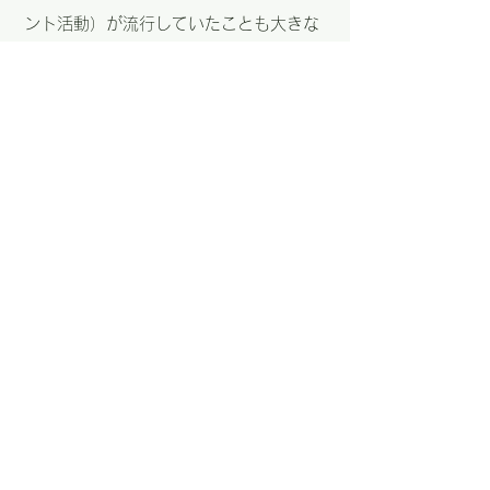
ント活動）が流行していたことも大きな
要因だといいます。
多くのユーザーがポイントを稼ぐ手段を
探す中で、トリマは移動するだけでポイ
ントを稼げる・・・という手軽さが支持
され、SNSやテレビのメディアでも取り
上げられ、短期間で大規模な成長を遂げ
ました。
今後は、こうしたトリマから得た豊富な
人流データを活用し、地図データと組み
合わせて人の動きをより深く理解し、予
測可能な世界を実現することを目指して
いましす。
また、今後も新たなコンシューマー向け