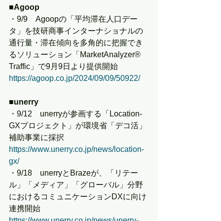
■Agoop
・9/9　Agoopの「平均滞在人口デー
タ」を技研商事インターナショナルの
通行量・滞在傾向を多角的に把握でき
るソリューション「MarketAnalyzer® 
Traffic」で9月9日より提供開始
https://agoop.co.jp/2024/09/09/50922/
■unerry
・9/12　unerryが参画する「Location-
GXプロジェクト」が環境省「デコ活」
補助事業に採択
https://www.unerry.co.jp/news/location-
gx/
・9/18　unerryとBrazeが、「リテー
ル」「メディア」「グローバル」分野
におけるコミュニケーションDXに向け
連携開始
https://www.unerry.co.jp/news/unerry-