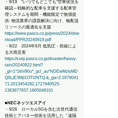
・9/19　“いつでもどこでも”空車状況を
確認～戦略的な配車を支援する配車管
理システムを期間・機能限定で無償提
供- 物流業界の課題解決に向け、輸配送
リソースの最適化を支援
https://www.pasco.co.jp/press/2024/dow
nload/PPR20240919.pdf
・9/22　2024年9月 低気圧・前線によ
る大雨災害
https://corp.pasco.co.jp/disaster/heavy-
rain/20240922.html?
_gl=1*1khi90u*_gcl_au*NDEwMzIyMD
Q0LjE3MjI1OTI2NTQ.&_ga=2.1879041
71.2013454282.1727940525-
1363877657.1665048101
■NECネッツエスアイ
・9/26　ローカル5Gを含む次世代通信
技術とアバター技術を活用した「遠隔