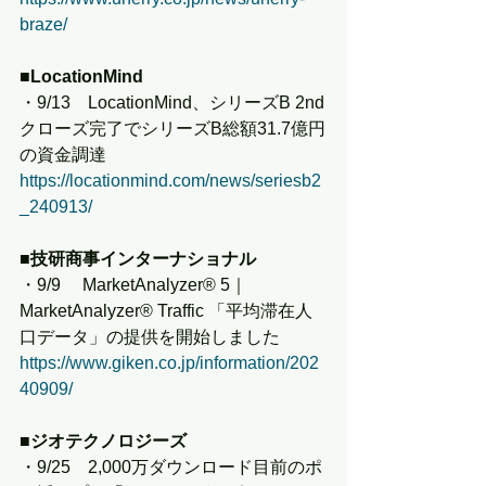
braze/
■LocationMind
・9/13　LocationMind、シリーズB 2nd
クローズ完了でシリーズB総額31.7億円
の資金調達
https://locationmind.com/news/seriesb2
_240913/
■技研商事インターナショナル
・9/9　 MarketAnalyzer®️ 5｜
MarketAnalyzer® Traffic 「平均滞在人
口データ」の提供を開始しました
https://www.giken.co.jp/information/202
40909/
■ジオテクノロジーズ
・9/25　2,000万ダウンロード目前のポ