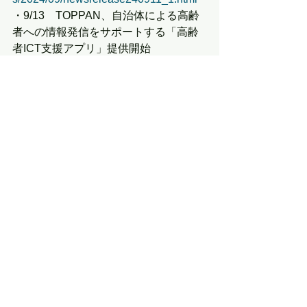
・9/13　TOPPAN、自治体による高齢
者への情報発信をサポートする「高齢
者ICT支援アプリ」提供開始
https://www.holdings.toppan.com/ja/new
s/2024/09/newsrelease240913_1.html
・9/26　福岡県大牟田市とTOPPANデ
ジタル、イノシシ駆除活動のDXに関す
る実証を開始
https://www.holdings.toppan.com/ja/new
s/2024/09/newsrelease240926_1.html
・9/27　TOPPANデジタル、まちの情
報集約・発信サービス「PosRe®」で
防災プランの提供を開始
https://www.holdings.toppan.com/ja/new
s/2024/09/newsrelease240927_2.html
■KDDI
・9/18　三菱商事・KDDI・ローソン、