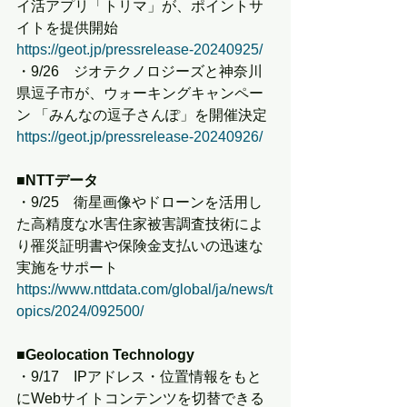
イ活アプリ「トリマ」が、ポイントサ
イトを提供開始
https://geot.jp/pressrelease-20240925/
・9/26　ジオテクノロジーズと神奈川
県逗子市が、ウォーキングキャンペー
ン 「みんなの逗子さんぽ」を開催決定
https://geot.jp/pressrelease-20240926/
■NTTデータ
・9/25　衛星画像やドローンを活用し
た高精度な水害住家被害調査技術によ
り罹災証明書や保険金支払いの迅速な
実施をサポート
https://www.nttdata.com/global/ja/news/t
opics/2024/092500/
■Geolocation Technology
・9/17　IPアドレス・位置情報をもと
にWebサイトコンテンツを切替できる