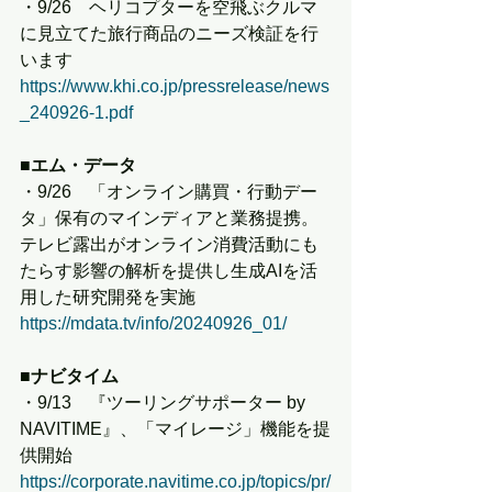
・9/26　ヘリコプターを空飛ぶクルマ
に見立てた旅行商品のニーズ検証を行
います
https://www.khi.co.jp/pressrelease/news
_240926-1.pdf
■エム・データ
・9/26　「オンライン購買・行動デー
タ」保有のマインディアと業務提携。
テレビ露出がオンライン消費活動にも
たらす影響の解析を提供し生成AIを活
用した研究開発を実施
https://mdata.tv/info/20240926_01/
■ナビタイム
・9/13　『ツーリングサポーター by 
NAVITIME』、「マイレージ」機能を提
供開始
https://corporate.navitime.co.jp/topics/pr/