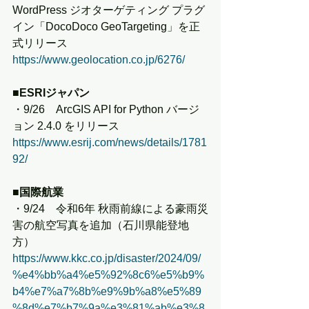
WordPress ジオターゲティング プラグ
イン「DocoDoco GeoTargeting」を正
式リリース
https://www.geolocation.co.jp/6276/
■ESRIジャパン
・9/26　ArcGIS API for Python バージ
ョン 2.4.0 をリリース
https://www.esrij.com/news/details/1781
92/
■国際航業
・9/24　令和6年 秋雨前線による豪雨災
害の航空写真を追加（石川県能登地
方）
https://www.kkc.co.jp/disaster/2024/09/
%e4%bb%a4%e5%92%8c6%e5%b9%
b4%e7%a7%8b%e9%9b%a8%e5%89
%8d%e7%b7%9a%e3%81%ab%e3%8