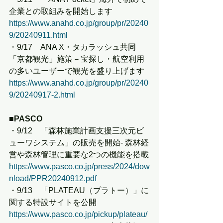
企業との取組みを開始します
https://www.anahd.co.jp/group/pr/20240
9/20240911.html
・9/17　ANA X・タカラッシュ共同
「京都観光」施策－宝探し・航空利用
の多いユーザーで観光を盛り上げます
https://www.anahd.co.jp/group/pr/20240
9/20240917-2.html
■PASCO
・9/12　「森林施業計画支援三次元ビ
ューワシステム」の販売を開始- 森林経
営や森林管理に重要な2つの機能を搭載
https://www.pasco.co.jp/press/2024/dow
nload/PPR20240912.pdf
・9/13　「PLATEAU（プラトー）」に
関する特設サイトを公開
https://www.pasco.co.jp/pickup/plateau/