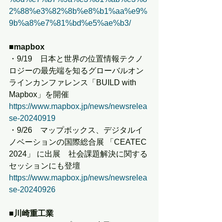
2%88%e3%82%8b%e8%b1%aa%e9%
9b%a8%e7%81%bd%e5%ae%b3/
■mapbox
・9/19　日本と世界の位置情報テクノ
ロジーの最先端を知るグローバルオン
ラインカンファレンス「BUILD with 
Mapbox」を開催
https://www.mapbox.jp/news/newsrelea
se-20240919
・9/26　マップボックス、デジタルイ
ノベーションの国際総合展 「CEATEC 
2024」 に出展　社会課題解決に関する
セッションにも登壇
https://www.mapbox.jp/news/newsrelea
se-20240926
■川崎重工業