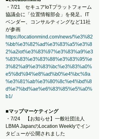
・7/21　セキュアIoTプラットフォーム
協議会に「位置情報部会」を発足。IT
ベンダー、コンサルティングなど11社
が参画
https://locationmind.com/news/%e3%82
%bb%e3%82%ad%e3%83%a5%e3%8
2%a2iot%e3%83%97%e3%83%a9%e3
%83%83%e3%83%88%e3%83%95%e
3%82%a9%e3%83%bc%e3%83%a0%
e5%8d%94%e8%ad%b0%e4%bc%9a
%e3%81%ab%e3%80%8c%e4%bd%8
d%e7%bd%ae%e6%83%85%e5%a0%
b1/
■マップマーケティング
・7/24　【お知らせ】一般社団法人
LBMA JapanのLocation Weeklyでイン
タビューが公開されました