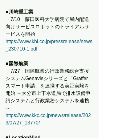
■川崎重工業
・7/10　藤田医科大学病院で屋内配送
向けサービスロボットのトライアルサ
ービスを開始
https://www.khi.co.jp/pressrelease/news
_230710-1.pdf
■国際航業
・7/27　国際航業の行政業務総合支援
システムGenavisシリーズと「Graffer 
スマート申請」を連携する実証実験を
開始 ～大分市上下水道局で排水設備申
請システムと行政業務システムを連携
～
https://www.kkc.co.jp/news/release/202
3/07/27_13770/
■LocationMind