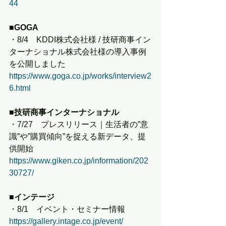
44
■GOGA
・8/4　KDDI株式会社様 / 技研商事イン
ターナショナル株式会社様の導入事例
を公開しました
https://www.goga.co.jp/works/interview2
6.html
■技研商事インターナショナル
・7/27　プレスリリース｜生活者の”意
識”や”購買傾向”を捉える新データ、提
供開始
https://www.giken.co.jp/information/202
30727/
■インテージ
・8/1　イベント・セミナー情報
https://gallery.intage.co.jp/event/