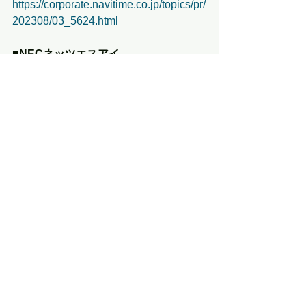
https://corporate.navitime.co.jp/topics/pr/
202308/03_5624.html
■NECネッツエスアイ
・8/3　現場の情報や状況を地図上で表
示し、把握・共有ができる「地理情報
コミュニケーションサービス」の提供
を開始
https://www.nesic.co.jp/news/2023/2023
0803.html
■NTTデータ
・7/27　Fitbit、Google Cloud、ナイン
アワーズの睡眠解析センサーを活用し
た健康増進サービス実現に向けたPoC
を開始
https://www.nttdata.com/global/ja/news/t
opics/2023/072700/
・7/28　8月26日・27日に開催、夏の小