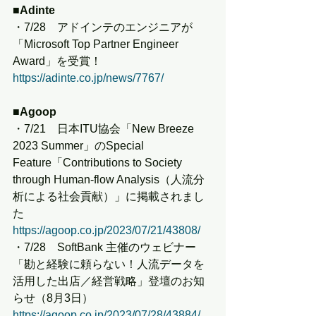
■Adinte
・7/28　アドインテのエンジニアが 
「Microsoft Top Partner Engineer 
Award」を受賞！
https://adinte.co.jp/news/7767/
■Agoop
・7/21　日本ITU協会「New Breeze 
2023 Summer」のSpecial 
Feature「Contributions to Society 
through Human-flow Analysis（人流分
析による社会貢献）」に掲載されまし
た
https://agoop.co.jp/2023/07/21/43808/
・7/28　SoftBank 主催のウェビナー
「勘と経験に頼らない！人流データを
活用した出店／経営戦略」登壇のお知
らせ（8月3日）
https://agoop.co.jp/2023/07/28/43884/