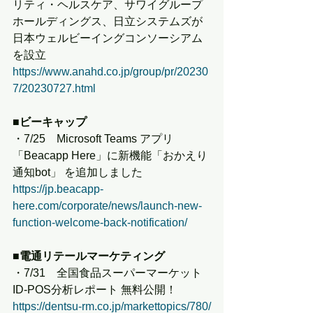
リティ・ヘルスケア、サワイグループ
ホールディングス、日立システムズが
日本ウェルビーイングコンソーシアム
を設立
https://www.anahd.co.jp/group/pr/20230
7/20230727.html
■ビーキャップ
・7/25　Microsoft Teams アプリ
「Beacapp Here」に新機能「おかえり
通知bot」 を追加しました
https://jp.beacapp-
here.com/corporate/news/launch-new-
function-welcome-back-notification/
■電通リテールマーケティング
・7/31　全国食品スーパーマーケット
ID-POS分析レポート 無料公開！
https://dentsu-rm.co.jp/markettopics/780/