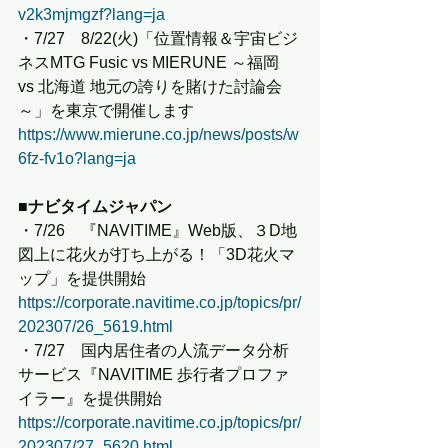
v2k3mjmgzf?lang=ja
・7/27　8/22(火)「位置情報＆宇宙ビジ
ネスMTG Fusic vs MIERUNE ～福岡 
vs 北海道 地元の誇りを賭けた討論会
～」を東京で開催します
https://www.mierune.co.jp/news/posts/w
6fz-fv1o?lang=ja
■ナビタイムジャパン
・7/26　『NAVITIME』Web版、３D地
図上に花火が打ち上がる！「3D花火マ
ップ」を提供開始
https://corporate.navitime.co.jp/topics/pr/
202307/26_5619.html
・7/27　国内居住者の人流データ分析
サービス『NAVITIME 歩行者プロファ
イラー』を提供開始
https://corporate.navitime.co.jp/topics/pr/
202307/27_5620.html