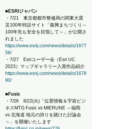
■ESRIジャパン
・7/21　東京都都市整備局の関東大震
災100年特設サイト「復興まちづくり～
100年先も安全を目指して～」が公開さ
れました
https://www.esrij.com/news/details/1677
56/
・7/27　Esriユーザー会（Esri UC 
2023）マップギャラリー入賞作品紹介
https://www.esrij.com/news/details/1678
90/
■Fusic
・7/26　8/22(火)「位置情報＆宇宙ビジ
ネスMTG Fusic vs MIERUNE ～福岡 
vs 北海道 地元の誇りを賭けた討論会
～」を開催いたします
https://fusic.co.jp/news/776