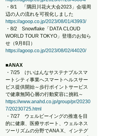
・8/1　「隅田川花火大会2023」会場周
辺の人の流れを可視化しました
https://agoop.co.jp/2023/08/01/43993/
・8/2　Snowflake「DATA CLOUD 
WORLD TOUR TOKYO」登壇のお知ら
せ（9月8日）
https://agoop.co.jp/2023/08/02/44020/
■ANAX
・7/25　けいはんなサステナブルスマ
ートシティ事業へスマートヘルスサー
ビス提供開始～歩行ポイントサービス
で健康無関心層の行動変容に挑戦～
https://www.anahd.co.jp/group/pr/20230
7/20230725.html
・7/27　ウェルビーイングの推進を目
的に健康、医療サポート、ウェルネス
ツーリズムの分野でANA X、インテグ