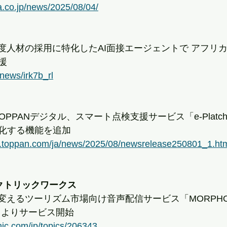
a.co.jp/news/2025/08/04/
高度人材の採用に特化したAI面接エージェントで アフリ
援
/news/irk7b_rl
とTOPPANデジタル、スマート点検支援サービス「e-Plat
化する機能を追加
s.toppan.com/ja/news/2025/08/newsrelease250801_1.ht
クトリックワークス
を変えるツーリズム市場向け音声配信サービス「MORPH
1日よりサービス開始
nic.com/jp/topics/206343