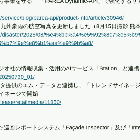
ら事業を守る！ 「PAREA Dynamic-API」で強化す
/service/blog/parea-api/product-info/article/30946/
8月 九州豪雨の航空写真を更新しました（8月15日撮影 熊
co.jp/disaster/2025/08/%e4%bb%a4%e5%92%8c7%e5%
5%b7%9e%e8%b1%aa%e9%9b%a8/
ジオ社の情報収集・活用のAIサービス「Station」と連携
o/20250730_01/
タデータ提供のエム・データと連携し、「トレンドサイネー
イネージで開始
release/retailmedia/11850/
回レポートシステム「Façade Inspector」及び「Interior