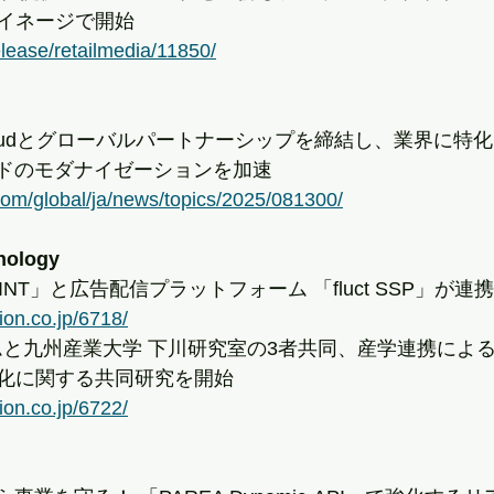
イネージで開始
release/retailmedia/11850/
e Cloudとグローバルパートナーシップを締結し、業界に
ウドのモダナイゼーションを加速
com/global/ja/news/topics/2025/081300/
nology
OINT」と広告配信プラットフォーム 「fluct SSP」が連
ion.co.jp/6718/
ームと九州産業大学 下川研究室の3者共同、産学連携によ
化に関する共同研究を開始
ion.co.jp/6722/