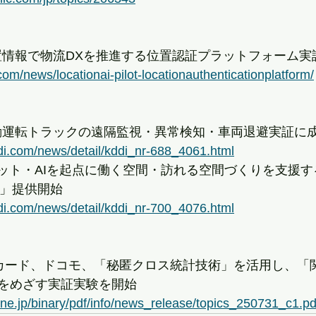
位置情報で物流DXを推進する位置認証プラットフォーム実
com/news/locationai-pilot-locationauthenticationplatform/
自動運転トラックの遠隔監視・異常検知・車両退避実証に
di.com/news/detail/kddi_nr-688_4061.html
ボット・AIを起点に働く空間・訪れる空間づくりを支援する
sign」提供開始
di.com/news/detail/kddi_nr-700_4076.html
JAL カード、ドコモ、「秘匿クロス統計技術」を活用し、
をめざす実証実験を開始
ne.jp/binary/pdf/info/news_release/topics_250731_c1.pd