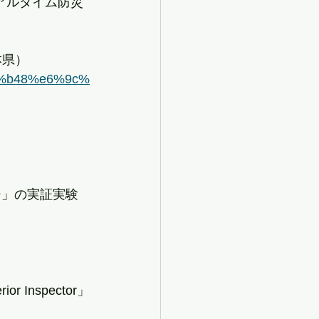
るリアルタイム防災
本県）
b9%b48%e6%9c%
ジ」の実証実験
 Inspector」