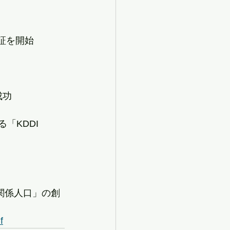
証を開始
成功
「KDDI 
「関係人口」の創
f