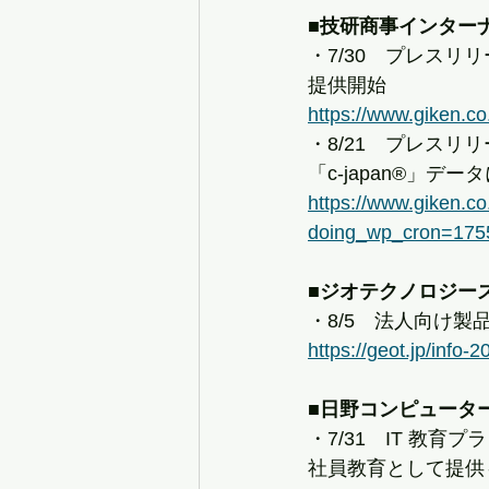
■技研商事インター
・7/30　プレス
提供開始
https://www.giken.co
・8/21　プレスリリー
「c-japan®」デー
https://www.giken.co
doing_wp_cron=175
■ジオテクノロジー
・8/5　法人向け
https://geot.jp/info-
■日野コンピュータ
・7/31　IT 教
社員教育として提供