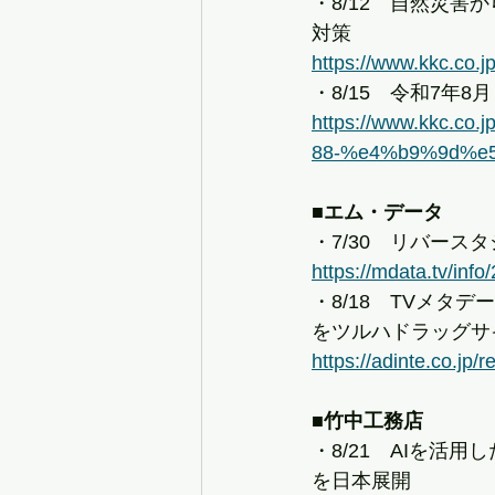
・8/12　自然災害か
対策
https://www.kkc.co.jp
・8/15　令和7年
https://www.kkc.
88-%e4%b9%9d%e
■エム・データ
・7/30　リバースタ
https://mdata.tv/inf
・8/18　TVメ
をツルハドラッグサ
https://adinte.co.jp/
■竹中工務店
・8/21　AIを活用した巡
を日本展開