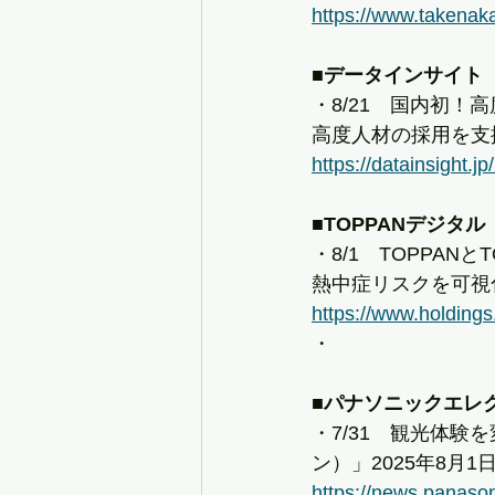
https://www.takenak
■データインサイト
・8/21　国内初！
高度人材の採用を支
https://datainsight.jp
■TOPPANデジタル
・8/1　TOPPAN
熱中症リスクを可視
https://www.holding
・
■パナソニックエレ
・7/31　観光体験
ン）」2025年8月
https://news.panaso