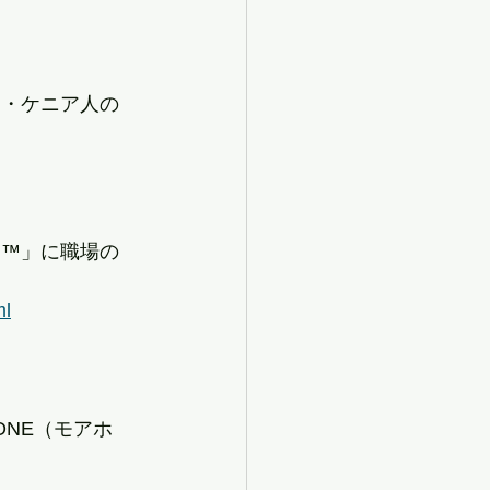
カ・ケニア人の
ch™」に職場の
ml
ONE（モアホ