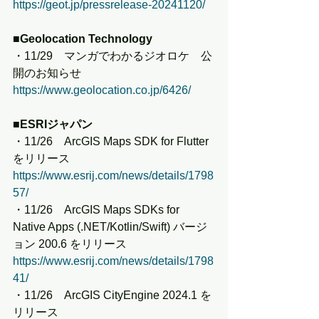
https://geot.jp/pressrelease-20241120/
■Geolocation Technology
・11/29　マンガでわかるジオロケ　公
開のお知らせ
https://www.geolocation.co.jp/6426/
■ESRIジャパン
・11/26　ArcGIS Maps SDK for Flutter 
をリリース
https://www.esrij.com/news/details/1798
57/
・11/26　ArcGIS Maps SDKs for 
Native Apps (.NET/Kotlin/Swift) バージ
ョン 200.6 をリリース
https://www.esrij.com/news/details/1798
41/
・11/26　ArcGIS CityEngine 2024.1 を
リリース