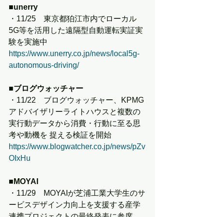
■
unerry
・11/25　東京都狛江市内でローカル
5G等を活用した遠隔型自動運転実証実
験を実施中
https://www.unerry.co.jp/news/local5g-
autonomous-driving/
■ブログウォッチャー
・11/22　ブログウォッチャー、KPMG
アドバイザリーライトハウスと複数の
実行動データから消費・行動に至る思
考や動機を 捉える検証を開始
https://www.blogwatcher.co.jp/news/pZv
OIxHu
■MOYAI
・11/29　MOYAIが芝浦工業大学生のサ
ービスデザイン力向上を支援する産学
連携プロジェクトの最終発表に参席