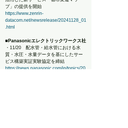
プ」の提供を開始
https://www.zenrin-
datacom.net/newsrelease/20241128_01
.html
■Panasonicエレクトリックワークス社
・11/20　配水管・給水管における水
質・水圧・水量データを基にしたサー
ビス構築実証実験協定を締結
https://news.panasonic.com/jp/topics/20
6001
■KDDI
・11/27　ドローンによる医薬品配送ビ
ジネスモデルの実現にむけた検証を実
施
https://newsroom.kddi.com/news/detail/
kddi_nr-343_3610.html