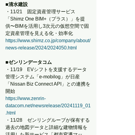
■清水建設
・11/21　固定資産管理サービス
「Shimz One BIM+（プラス）」を提
供〜BIMを活用し3次元の仮想空間で固
定資産管理を見える化・効率化
https://www.shimz.co.jp/company/about/
news-release/2024/2024050.html
■
ゼンリンデータコム
・11/19　EVシフトを支援するデータ
管理システム「e-mobilog」が日産
「Nissan Biz Connect API」との連携を
開始
https://www.zenrin-
datacom.net/newsrelease/20241119_01
.html
・11/28　ゼンリングループが保有する
過去の地図データと詳細な建物情報を
活用した新サービス「都市変遷マッ