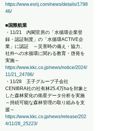
https://www.esrij.com/news/details/1798
46/
■国際航業
・11/21　内閣官房の「水循環企業登
録・認証制度」の「水循環ACTIVE企
業」に認証　～災害時の備え・協力、
社外への水循環に関わる教育・啓発を
実施～
https://www.kkc.co.jp/news/notice/2024/
11/21_24786/
・11/28　王子グループ子会社
CENIBRA社の社有林25.4万haを対象と
した森林変化の衛星データ分析を実施 
～持続可能な森林管理の取り組みを支
援～
https://www.kkc.co.jp/news/release/202
4/11/28_25223/