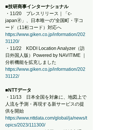
■技研商事インターナショナル
・11/20　プレスリリース｜「c-
japan🄬」、日本唯一の“全国町・字コ
ード（11桁コード）対応へ
https://www.giken.co.jp/information/202
31120/
・11/22　KDDI Location Analyzer（訪
日外国人版）Powered by NAVITIME ｜ 
分析機能を拡充しました
https://www.giken.co.jp/information/202
31122/
■NTTデータ
・11/13　日本全国を対象に、地図上で
人流を予測・再現する新サービスの提
供を開始
https://www.nttdata.com/global/ja/news/t
opics/2023/111300/