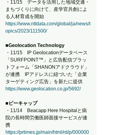
・11/15　データを活用した地域交通・
まちづくりに向けて、産学官共創によ
る人材育成を開始
https://www.nttdata.com/global/ja/news/t
opics/2023/111500/
■Geolocation Technology
・11/15　IP Geolocationデータベース
「SURFPOINT™」と広告配信プラッ
トフォーム「SHANONアドクラウド」
が連携　IPアドレスに紐づいた「企業
ターゲティング広告」を新たに提供
https://www.geolocation.co.jp/5692/
■ビーキャップ
・11/14　Beacapp Here Hospitalと病
院の長時間労働医師面接サービスが連
携
https://prtimes.jp/main/html/rd/p/000000