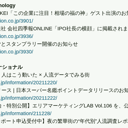
nology
NIKKEI「この企業に注目！相場の福の神」ゲスト出演の
ion.co.jp/3901/
報社 会社四季報ONLINE「IPO社長の横顔」に掲載され
ion.co.jp/3936/
るごとスタンプラリー開催のお知らせ
ion.co.jp/3930/
ナショナル
き、人はこう動いた × 人流データでみる街
.jp/information/20211220/
リリース | 日本スーパー名鑑ポイントデータリリースのお
.jp/information/20211222/
始・特別公開】エリアマーケティングLAB Vol.106 を
.jp/information/211228/
アレポート申込受付中】夜の繁華街の“年代別”人流調査レ