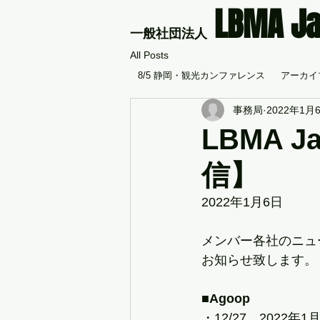
LBMA J
​一般社団法人
All Posts
8/5 静岡・観光カンファレンス
アーカイブ
事務局
2022年1月
LBMA 
信】
2022年1月6日
メンバー各社のニュー
お知らせ致します。
■Agoop
・12/27　202