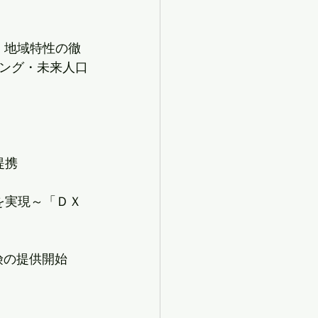
　地域特性の徹
ング・未来人口
提携
を実現～「ＤＸ 
険の提供開始