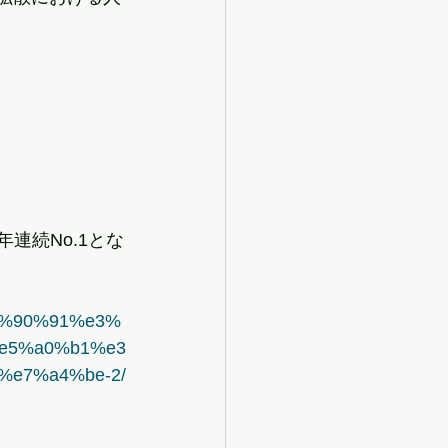
年連続No.1とな
5%90%91%e3%
e5%a0%b1%e3
e7%a4%be-2/