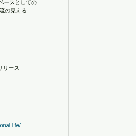
用ベースとしての
流の見える
ス
0 のリリース
nal-life/