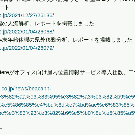
ート
o.jp/2021/12/27/26136/
年初詣の人流解析』レポートを掲載しました
o.jp/2022/01/04/26068/
年度年末年始休暇の県外移動分析』レポートを掲載しました
o.jp/2022/01/04/26079/
app Hereがオフィス向け屋内位置情報サービス導入社数、二
.co.jp/news/beacapp-
e3%82%aa%e3%83%95%e3%82%a3%e3%82%b9%e
b%e5%86%85%e4%bd%8d%e7%bd%ae%e6%83%85%
c%e3%83%93%e3%82%b9%e5%b0%8e%e5%85%a5%
ー