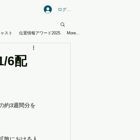
ログイン
キャスト
位置情報アワード2025
More...
/6配
6の約3週間分を
ス拡散における人