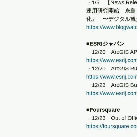
・1/5　【News
運用研究開始　糸島
化』　〜デジタル観
https://www.blogwatc
■ESRIジャパン
・12/20　ArcGIS A
https://www.esrij.co
・12/20　ArcGIS R
https://www.esrij.co
・12/23　ArcGIS 
https://www.esrij.co
■Foursquare
・12/23　Out of Office
https://foursquare.co