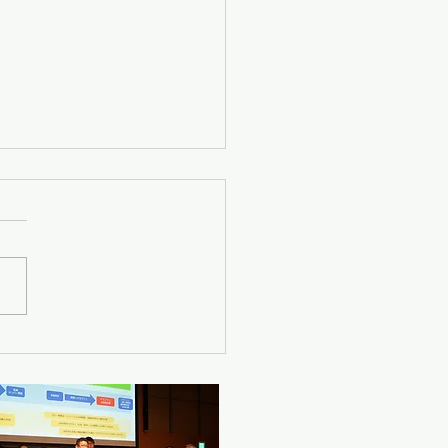
MA Japanメンバーニュー
12/1配信】
5年12月1日 メンバー（プラ
・ゴールド会員企業）のニュ
をまとめて配信させて頂いて
す。11/1～30の4週間分を
します。 ■unerry ・
/19 【独自調査】大阪・関西
の集客を振り返る： 初動熱
「40日の地域差」。 開幕直
「近畿集中」から全国波及の