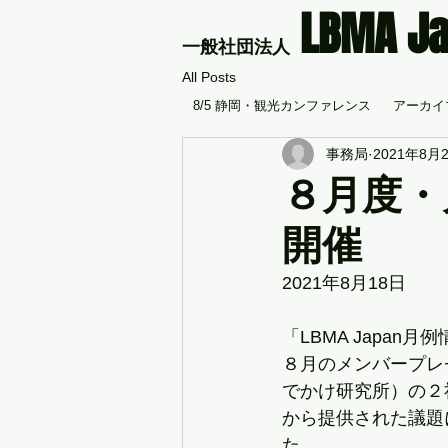
LBMA J
​一般社団法人
All Posts
8/5 静岡・観光カンファレンス
アーカイブ
事務局
2021年8月
８月度・
開催
2021年8月18日
「LBMA Japa
８月のメンバープレ
でかけ研究所）の２社
から提供された議題
た。