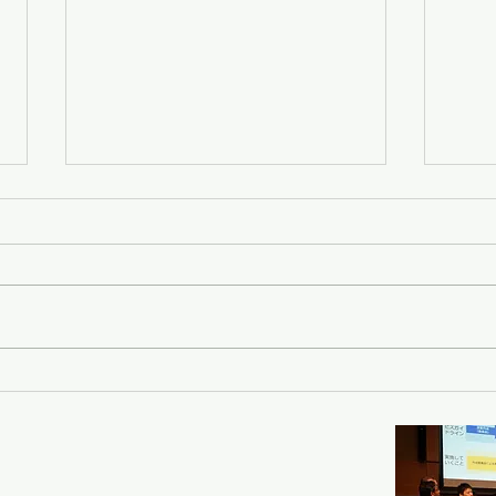
LBMA Japanメンバーニュー
LB
ス【12/19配信】
ス【
2025年12月19日 メンバー（プラ
202
チナ・スタンダード会員企業）の
チナ
ニュースをまとめて配信させて頂
ース
いております。12/1～19の３週
おりま
間分をお知らせ致します。
お知らせ致
■unerry ・12/18 unerryと楽天イ
11
ンサイト、会場に来訪ログのある
万博
ユーザーを対象にした 「大阪・
量に
関西万博に関する調査」結果を発
後の