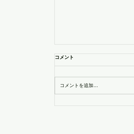
LBMA Japanメンバーニュー
コメント
ス【1/16配信】
2026年1月16日 メンバー（プラ
チナ・スタンダード会員企業）の
コメントを追加…
ニュースをまとめて配信しており
ます。12/20～1/16の４週間分を
お知らせ致します。 ■ブログウォ
ッチャー ・1/16 ブログウォッ
チャーの人流データ、 土木計画
学研究発表会にて活用成果を発
表 観光・都市計画分野での学